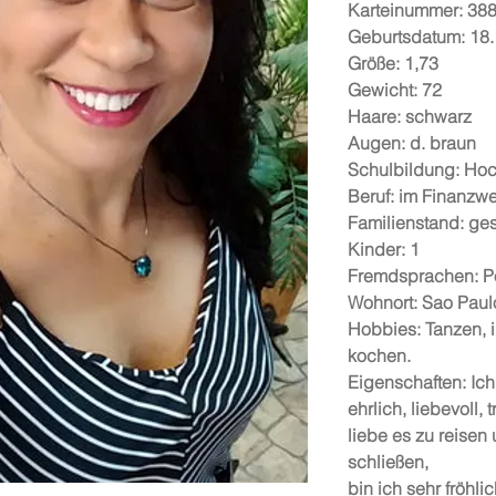
Karteinummer: 38
Geburtsdatum: 18
Größe: 1,73
Gewicht: 72
Haare: schwarz
Augen: d. braun
Schulbildung: Ho
Beruf: im Finanzw
Familienstand: ge
Kinder: 1
Fremdsprachen: P
Wohnort: Sao Paul
Hobbies: Tanzen, i
kochen.
Eigenschaften: Ich 
ehrlich, liebevoll, t
liebe es zu reisen
schließen,
bin ich sehr fröhlic