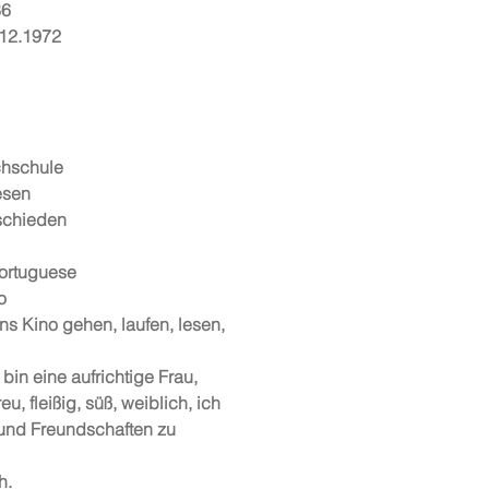
86
.12.1972
chschule
esen
schieden
ortuguese
o
ns Kino gehen, laufen, lesen,
bin eine aufrichtige Frau,
reu, fleißig, süß, weiblich, ich
 und Freundschaften zu
h.