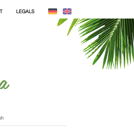
T
LEGALS
a
sh