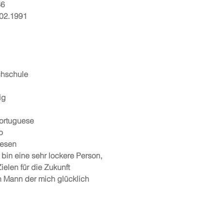
36
.02.1991
chschule
ig
ortuguese
o
lesen
 bin eine sehr lockere Person,
ielen für die Zukunft
n Mann der mich glücklich