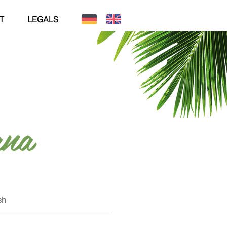
T
LEGALS
ana
sh