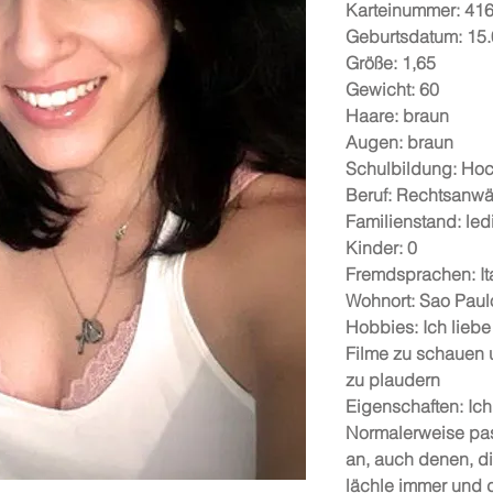
Karteinummer: 41
Geburtsdatum: 15
Größe: 1,65
Gewicht: 60
Haare: braun
Augen: braun
Schulbildung: Ho
Beruf: Rechtsanwäl
Familienstand: led
Kinder: 0
Fremdsprachen: It
Wohnort: Sao Paul
Hobbies: Ich liebe 
Filme zu schauen 
zu plaudern
Eigenschaften: Ich
Normalerweise pas
an, auch denen, di
lächle immer und 