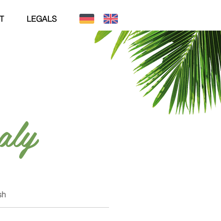
T
LEGALS
aly
sh