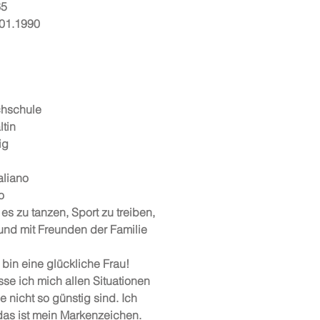
65
.01.1990
chschule
tin
ig
aliano
o
es zu tanzen, Sport zu treiben,
und mit Freunden der Familie
 bin eine glückliche Frau!
se ich mich allen Situationen
e nicht so günstig sind. Ich
das ist mein Markenzeichen.