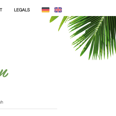
T
LEGALS
n
sh