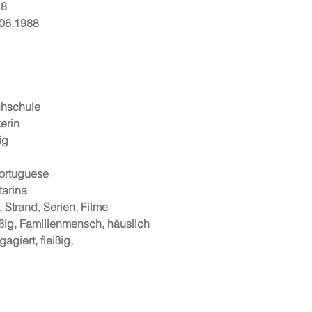
18
.06.1988
chschule
erin
ig
ortuguese
tarina
Strand, Serien, Filme
ißig, Familienmensch, häuslich
giert, fleißig,
l