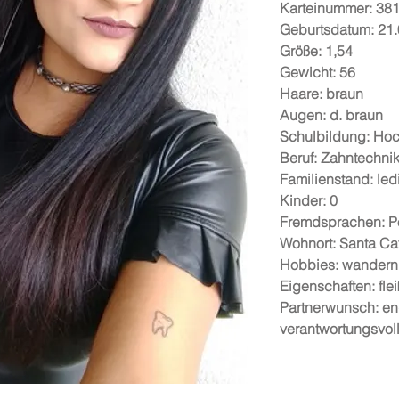
Karteinummer: 38
Geburtsdatum: 21
Größe: 1,54
Gewicht: 56
Haare: braun
Augen: d. braun
Schulbildung: Ho
Beruf: Zahntechnik
Familienstand: led
Kinder: 0
Fremdsprachen: P
Wohnort: Santa Ca
Hobbies: wandern, 
Eigenschaften: fle
Partnerwunsch: enga
verantwortungsvol