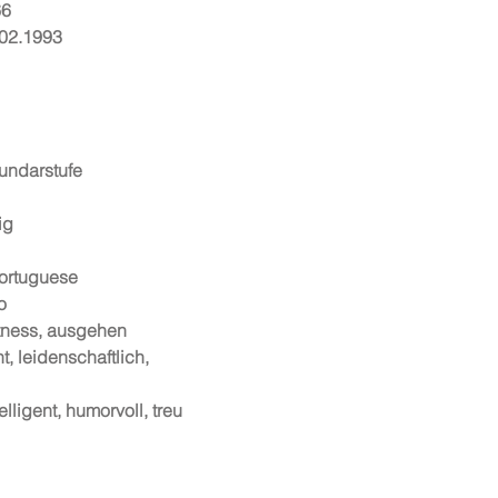
66
.02.1993
undarstufe
ig
ortuguese
o
itness, ausgehen
, leidenschaftlich,
lligent, humorvoll, treu