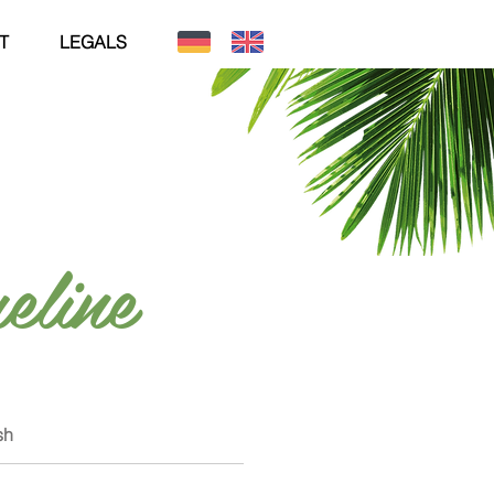
T
LEGALS
eline
sh