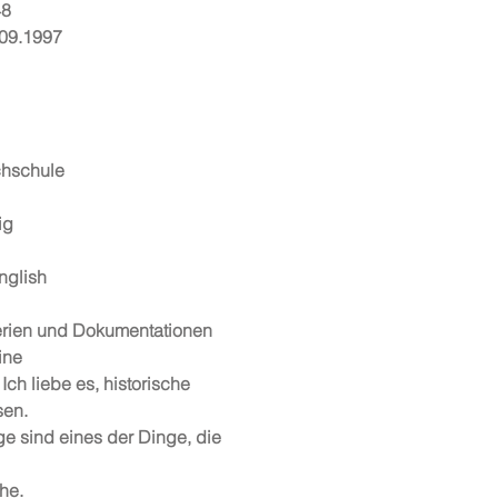
48
.09.1997
chschule
ig
nglish
erien und Dokumentationen
ine
Ich liebe es, historische
sen.
e sind eines der Dinge, die
he.