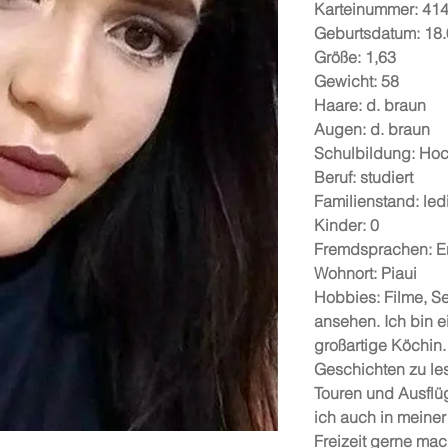
Karteinummer: 41
Geburtsdatum: 18
Größe: 1,63
Gewicht: 58
Haare: d. braun
Augen: d. braun
Schulbildung: Ho
Beruf: studiert
Familienstand: led
Kinder: 0
Fremdsprachen: E
Wohnort: Piaui
Hobbies: Filme, S
ansehen. Ich bin e
großartige Köchin. 
Geschichten zu le
Touren und Ausflüg
ich auch in meiner
Freizeit gerne mac