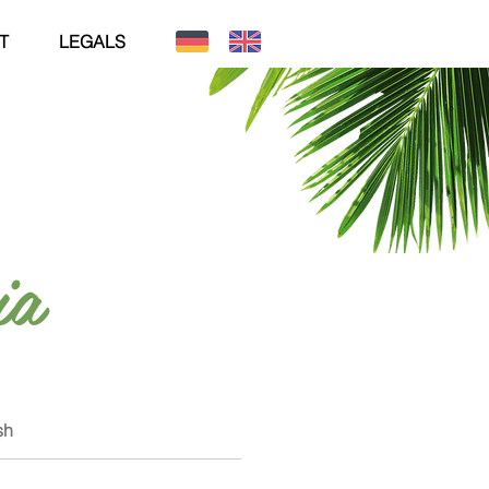
T
LEGALS
ia
sh