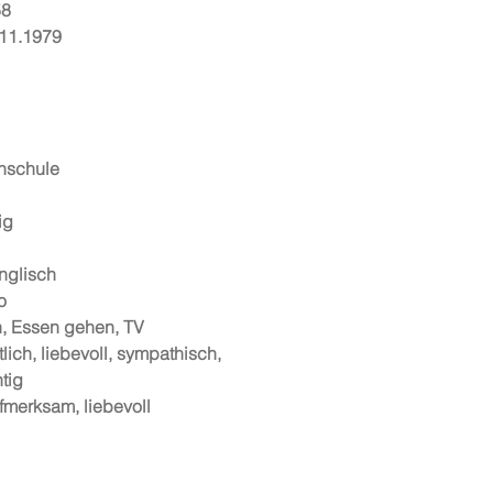
58
11.1979
hschule
ig
nglisch
o
n, Essen gehen, TV
tlich, liebevoll, sympathisch,
tig
fmerksam, liebevoll