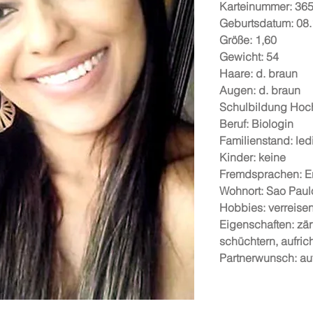
Karteinummer:
36
Geburtsdatum:
08.
Größe:
1,60
Gewicht:
54
Haare:
d. braun
Augen:
d. braun
Schulbildung
Hoc
Beruf:
Biologin
Familienstand:
led
Kinder:
keine
Fremdsprachen:
E
Wohnort:
Sao Paul
Hobbies:
verreise
Eigenschaften:
zär
schüchtern, aufrich
Partnerwunsch:
au