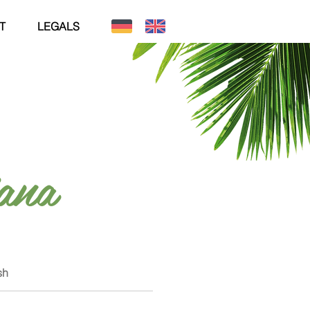
T
LEGALS
ana
sh