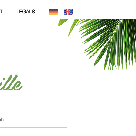
T
LEGALS
lle
sh