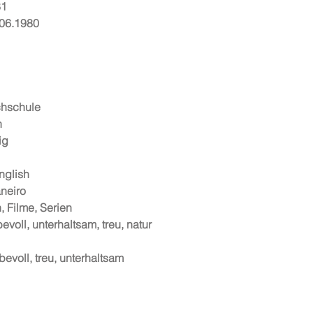
81
.06.1980
chschule
n
ig
nglish
neiro
, Filme, Serien
evoll, unterhaltsam, treu, natur
bevoll, treu, unterhaltsam