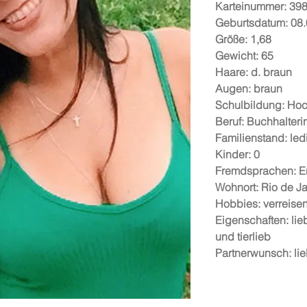
Karteinummer: 39
Geburtsdatum: 08
Größe: 1,68
Gewicht: 65
Haare: d. braun
Augen: braun
Schulbildung: Ho
Beruf: Buchhalteri
Familienstand: led
Kinder: 0
Fremdsprachen: E
Wohnort: Rio de Ja
Hobbies: verreisen
Eigenschaften: lieb
und tierlieb
Partnerwunsch: lie