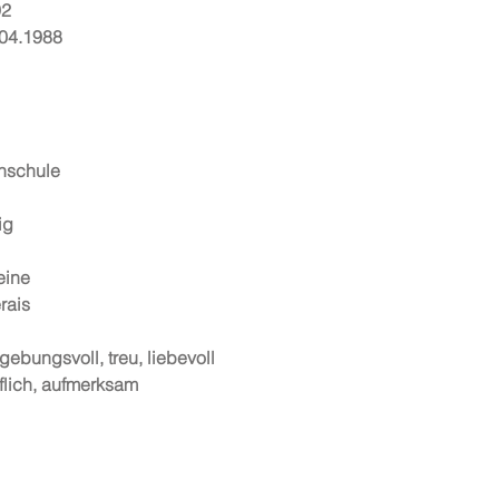
92
04.1988
hschule
ig
eine
rais
gebungsvoll, treu, liebevoll
flich, aufmerksam