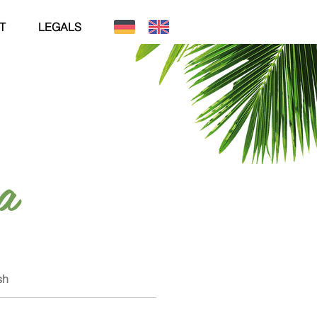
T
LEGALS
a
sh